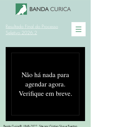
Resultado Final do Processo
Seletivo 2026.2
Não há nada para
agendar agora.
Verifique em breve.
Banda Curica©
1848-2022
. Site por Cristian Silva e Everton